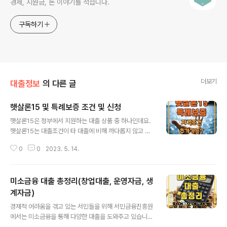
경제, 지원금, 돈 이야기를 적습니다.
구독하기
더보기
대출정보
의 다른 글
햇살론15 및 특례보증 조건 및 신청
글 내용
햇살론15은 정부에서 지원하는 대출 상품 중 하나인데요.
햇살론15는 대출조건이 타 대출에 비해 까다롭지 않고 이
자율도 낮은 편이라 인기가 매우 높습니다. 햇살론15를 이
0
0
2023. 5. 14.
용하기 위해 갖추어야 할 조건에 대해 알아보고, 추가대출
이 가능한 상품인지도 함께 알려드리겠습니다. 1. 햇살론1
5 및 특례보증 조건 연소득이 3,500만원 이하이거나 4,5
미소금융 대출 총정리(창업대출, 운영자금, 생
00만 원 이하이면서 신용점수 하위 20%에 해당하는 경우
햇살론15 대출 상품을 신청할 수 있습니다. 또한, 만 19세
계자금)
글 내용
이상의 근로소득자 및 사업소득자이며, 3개월 이상의 재
경제적 어려움을 겪고 있는 서민들을 위해 서민금융진흥원
직, 사업계속 기간이 있어야 합니다. 연금소득자의 경우에
에서는 미소금융을 통해 다양한 대출을 도와주고 있습니
는 연금수령 1회 이상을 받았을 경우에 신청이 가능합니다.
다. 미소금융 대출 자격 및 한도, 금리 등 모두 알려드릴 테