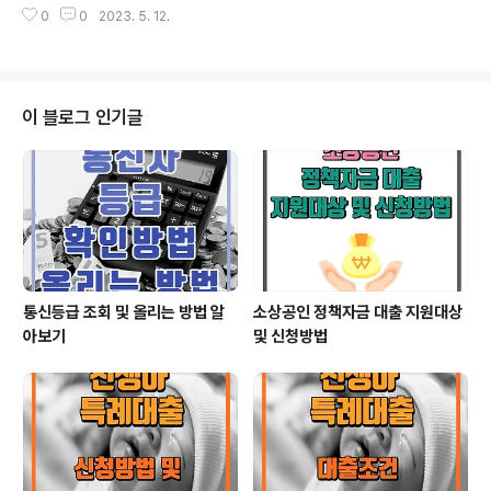
햇살론15 대출조건 소득 및 신용점수 조건 나이, 근로 및
0
0
2023. 5. 12.
니, 생계가 어려우신 분이라면 미소금융 대출 먼저 알아보
사업기간 조건 연소득..
시기 바랍니다. 1. 미소금융 대출 종류 및 조건 서민금융진
흥원에서 실시하고 있는 미소금융은 대출목적에 따라 종류
가 나누어집니다. 💰미소금융 대출종류 창업자금 운영자금
긴급생계자금 미소금융 대출을 신청하시기 위해서는 공통
이 블로그 인기글
적으로 다음 중 하나의 조건에 해당되면 됩니다. 개인신용
평점이 하위20% 이하이거나, 기초생활수급자이거나, 차
상위계층이거나, 근로장려금 신청 대상자이면 됩니다. 💰
미소금융 대출 자격 개인신용평점이 하위 20%에 해당하
는 사람 기초생활수급자 및 차상위계층 이하 근로장려금 ..
통신등급 조회 및 올리는 방법 알
소상공인 정책자금 대출 지원대상
아보기
및 신청방법