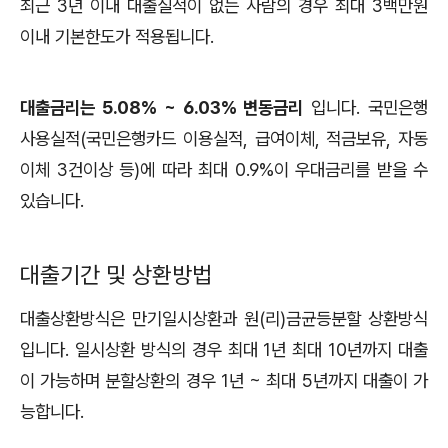
최근 3년 이내 대출실적이 없는 사람의 경우 최대 3백만원
이내 기본한도가 적용됩니다.
대출금리는 5.08% ~ 6.03% 변동금리
입니다. 국민은행
사용실적(국민은행카드 이용실적, 급여이체, 적금보유, 자동
이체 3건이상 등)에 따라 최대 0.9%이 우대금리를 받을 수
있습니다.
대출기간 및 상환방법
대출상환방식은 만기일시상환과 원(리)금균등분할 상환방식
입니다. 일시상환 방식의 경우 최대 1년 최대 10년까지 대출
이 가능하며 분할상환의 경우 1년 ~ 최대 5년까지 대출이 가
능합니다.