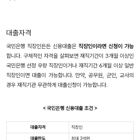
대출자격
국민은행 직장인든든 신용대출은
직장인이라면 신청이 가능
합니다. 구체적인 자격을 살펴보면 재직기간이 3개월 이상인
국민은행 선정 우량 직장인이거나 재직기간 6개월 이상 일반
직장인이면 대출이 가능합니다. 만약, 공무원, 군인, 교사의
경우 재직기관 무관하게 대출신청이 가능합니다.
< 국민은행 신용대출 조건 >
대출자격
직장인
대출한도
최대 3억원