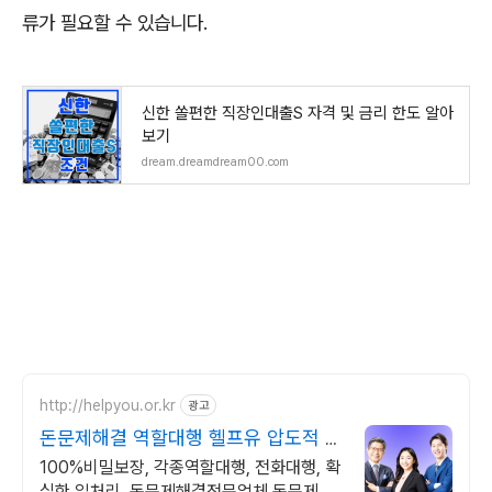
류가 필요할 수 있습니다.
신한 쏠편한 직장인대출S 자격 및 금리 한도 알아
보기
dream.dreamdream00.com
http://helpyou.or.kr
광고
돈문제해결 역할대행 헬프유 압도적 재
이용업체
100%비밀보장, 각종역할대행, 전화대행, 확
실한 일처리, 돈문제해결전문업체 돈문제 때