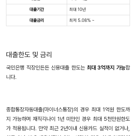
대출기간
최대 10년
대출금리
최저 5.08% ~
대출한도 및 금리
국민은행 직장인든든 신용대출 한도는
최대 3억까지 가능
합
니다.
종합통장자동대출(마이너스통장)의 경우 최대 1억원 한도까
지 가능하며 재직긱나이 1년 미만인 경우 최대 5천만원한도
가 적용됩니다. 만약 최근 2년이내 신용카드 실적이 없거나,