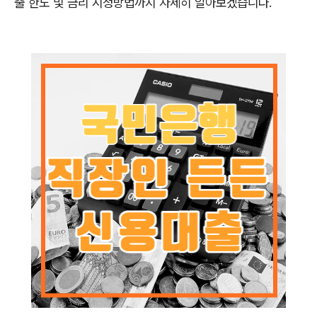
출 한도 및 금리 시청방법까지 자세히 알아보겠습니다.