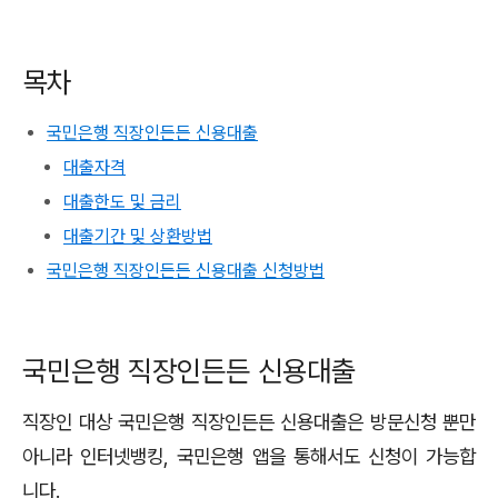
목차
국민은행 직장인든든 신용대출
대출자격
대출한도 및 금리
대출기간 및 상환방법
국민은행 직장인든든 신용대출 신청방법
국민은행 직장인든든 신용대출
직장인 대상 국민은행 직장인든든 신용대출은 방문신청 뿐만
아니라 인터넷뱅킹, 국민은행 앱을 통해서도 신청이 가능합
니다.