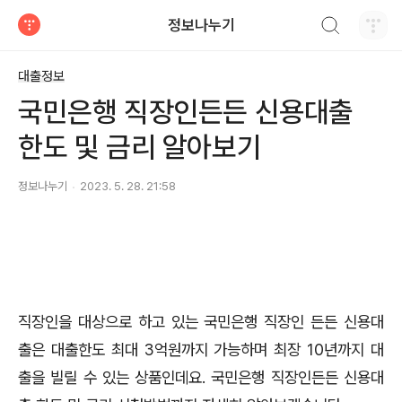
검색하기
정보나누기
티스토리
대출정보
국민은행 직장인든든 신용대출
한도 및 금리 알아보기
정보나누기
2023. 5. 28. 21:58
직장인을 대상으로 하고 있는 국민은행 직장인 든든 신용대
출은 대출한도 최대 3억원까지 가능하며 최장 10년까지 대
출을 빌릴 수 있는 상품인데요. 국민은행 직장인든든 신용대